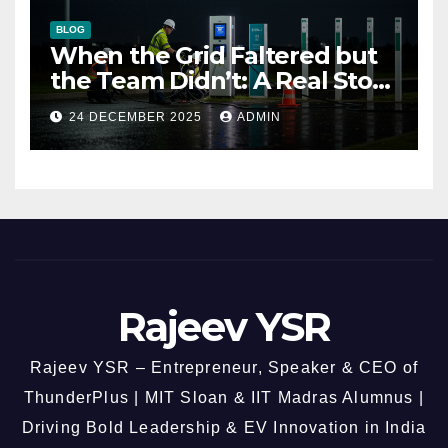
BLOG
When the Grid Faltered but
the Team Didn’t: A Real Story
of Resilience at ThunderPlus
24 DECEMBER 2025
ADMIN
Rajeev YSR
Rajeev YSR – Entrepreneur, Speaker & CEO of
ThunderPlus | MIT Sloan & IIT Madras Alumnus |
Driving Bold Leadership & EV Innovation in India