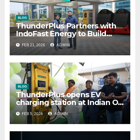
BLOG
ThunderPlus Partners with
IndoFast Energy to Build
Integrated EV Hubs Across
FEB 21, 2026
ADMIN
India
BLOG
ThunderPlus opens EV
charging station at Indian Oil
outlet
FEB 5, 2026
ADMIN