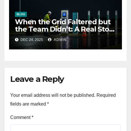
BLOG
When the Grid Faltered but
the Team Didn’t: A Real Story
of Resilience at ThunderPlus
DEC 24, 2025
ADMIN
Leave a Reply
Your email address will not be published.
Required
fields are marked
*
Comment
*