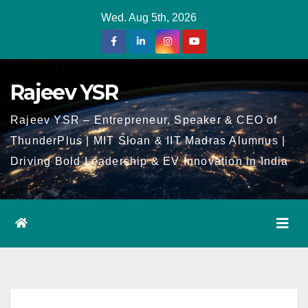
Skip
Wed. Aug 5th, 2026
to
Content
Rajeev YSR
Rajeev YSR – Entrepreneur, Speaker & CEO of
ThunderPlus | MIT Sloan & IIT Madras Alumnus |
Driving Bold Leadership & EV Innovation in India